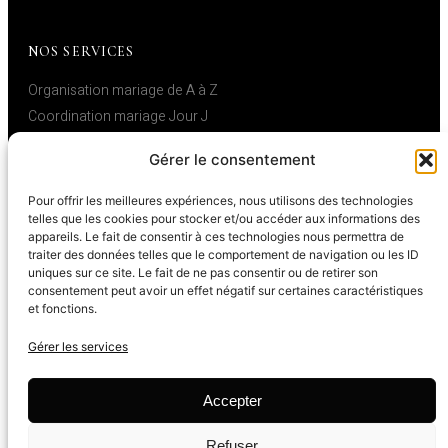
NOS SERVICES
Organisation mariage de A à Z
Coordination mariage Jour J
Décoration de mariage
Gérer le consentement
Coaching mariage
Pour offrir les meilleures expériences, nous utilisons des technologies
telles que les cookies pour stocker et/ou accéder aux informations des
INFORMATIONS
appareils. Le fait de consentir à ces technologies nous permettra de
traiter des données telles que le comportement de navigation ou les ID
Politique de Confidentialité
uniques sur ce site. Le fait de ne pas consentir ou de retirer son
consentement peut avoir un effet négatif sur certaines caractéristiques
Politique de cookies
et fonctions.
Mentions Légales
Gérer les services
Blog
Contact
Accepter
Refuser